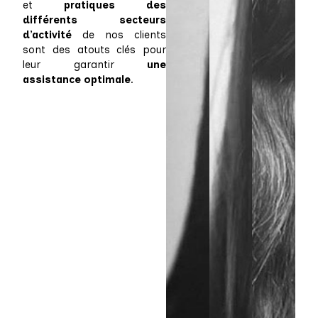
et
pratiques des
différents secteurs
d’activité
de nos clients
sont des atouts clés pour
leur garantir
une
assistance optimale
.
CRISTINA
MATHILDE
SARAH
NARVAEZ
FEDERSPIEL
ESTRACH
Associée
Associée
Associée